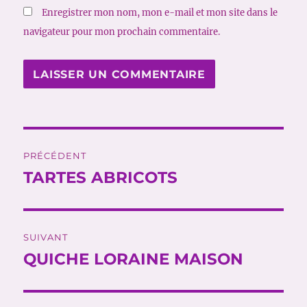
Enregistrer mon nom, mon e-mail et mon site dans le
navigateur pour mon prochain commentaire.
Navigation
PRÉCÉDENT
de
TARTES ABRICOTS
Publication
précédente :
l’article
SUIVANT
QUICHE LORAINE MAISON
Publication
suivante :