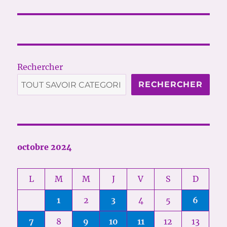
suivante :
Rechercher
RECHERCHER
octobre 2024
L
M
M
J
V
S
D
1
2
3
4
5
6
7
8
9
10
11
12
13