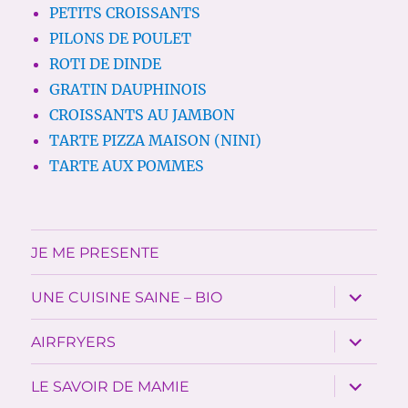
PETITS CROISSANTS
PILONS DE POULET
ROTI DE DINDE
GRATIN DAUPHINOIS
CROISSANTS AU JAMBON
TARTE PIZZA MAISON (NINI)
TARTE AUX POMMES
JE ME PRESENTE
ouvrir
UNE CUISINE SAINE – BIO
le
sous-
menu
ouvrir
AIRFRYERS
le
sous-
menu
ouvrir
LE SAVOIR DE MAMIE
le