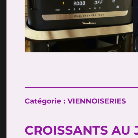
Catégorie :
VIENNOISERIES
CROISSANTS AU