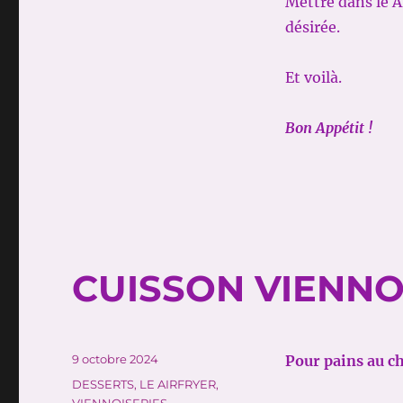
Mettre dans le A
désirée.
Et voilà.
Bon Appétit !
CUISSON VIENNO
Publié
9 octobre 2024
Pour pains au ch
le
Catégories
DESSERTS
,
LE AIRFRYER
,
VIENNOISERIES