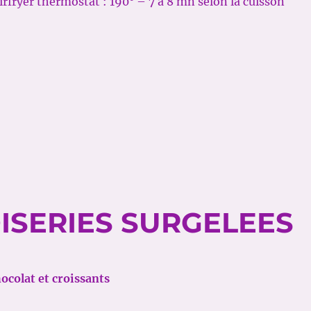
irfryer thermostat : 190° – 7 à 8 mn selon la cuisson
ISERIES SURGELEES
ocolat et croissants