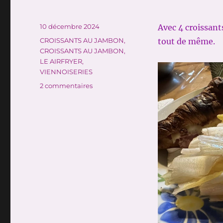
Publié
10 décembre 2024
Avec 4 croissant
le
Catégories
CROISSANTS AU JAMBON
,
tout de même.
CROISSANTS AU JAMBON
,
LE AIRFRYER
,
VIENNOISERIES
sur
2 commentaires
CROISSANTS
AU
JAMBON