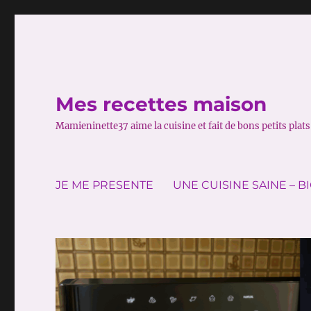
Mes recettes maison
Mamieninette37 aime la cuisine et fait de bons petits plats 
JE ME PRESENTE
UNE CUISINE SAINE – B