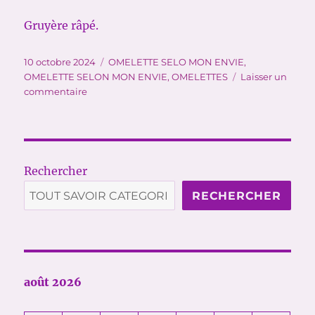
Gruyère râpé.
Publié
Catégories
10 octobre 2024
OMELETTE SELO MON ENVIE
,
le
OMELETTE SELON MON ENVIE
,
OMELETTES
Laisser un
sur
commentaire
OMELETTE
SELON
MON
ENVIE
DU
Rechercher
MOMENT
RECHERCHER
août 2026