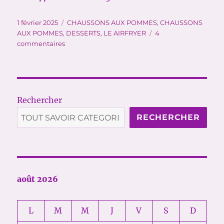
Publié
Catégories
1 février 2025
CHAUSSONS AUX POMMES
,
CHAUSSONS
le
AUX POMMES
,
DESSERTS
,
LE AIRFRYER
4
sur
commentaires
CHAUSSONS
AUX
POMMES
Rechercher
RECHERCHER
août 2026
L
M
M
J
V
S
D