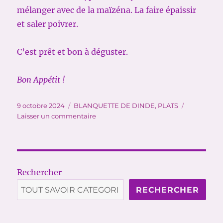
mélanger avec de la maïzéna. La faire épaissir
et saler poivrer.
C’est prêt et bon à déguster.
Bon Appétit !
Publié
Catégories
9 octobre 2024
BLANQUETTE DE DINDE
,
PLATS
le
sur
Laisser un commentaire
BLANQUETTE
DE
DINDE
Rechercher
RECHERCHER