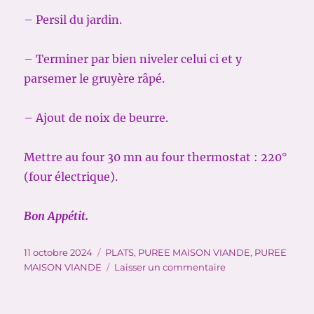
– Persil du jardin.
– Terminer par bien niveler celui ci et y
parsemer le gruyère râpé.
– Ajout de noix de beurre.
Mettre au four 30 mn au four thermostat : 220°
(four électrique).
Bon Appétit.
Publié
Catégories
11 octobre 2024
PLATS
,
PUREE MAISON VIANDE
,
PUREE
le
sur
MAISON VIANDE
Laisser un commentaire
PUREE
MAISON-
VIANDE