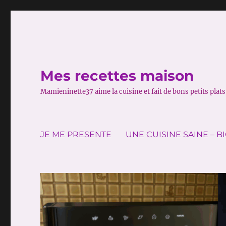
Mes recettes maison
Mamieninette37 aime la cuisine et fait de bons petits plats 
JE ME PRESENTE
UNE CUISINE SAINE – B