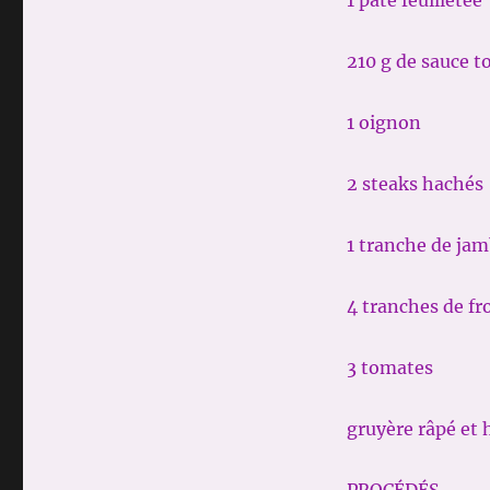
1 pâte feuilletée
210 g de sauce t
1 oignon
2 steaks hachés
1 tranche de ja
4 tranches de f
3 tomates
gruyère râpé et 