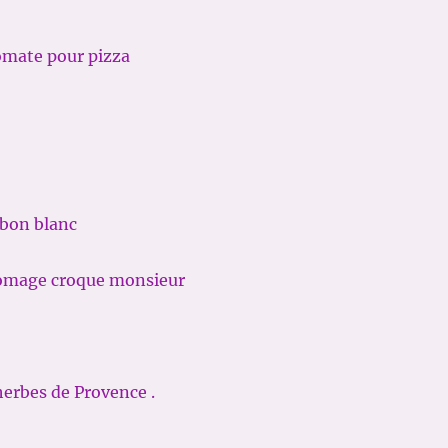
omate pour pizza
mbon blanc
romage croque monsieur
herbes de Provence .