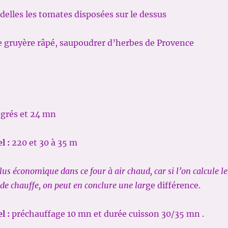
elles les tomates disposées sur le dessus
e gruyère râpé, saupoudrer d’herbes de Provence
grés et 24 mn
l :
220 et 30 à 35 m
plus économ
i
que dans ce four à air chaud, car si l’on calcule le
 de chauffe, on peut en conclure une lar
ge différence.
l :
préchauffage 10 mn et durée cuisson 30/35 mn .