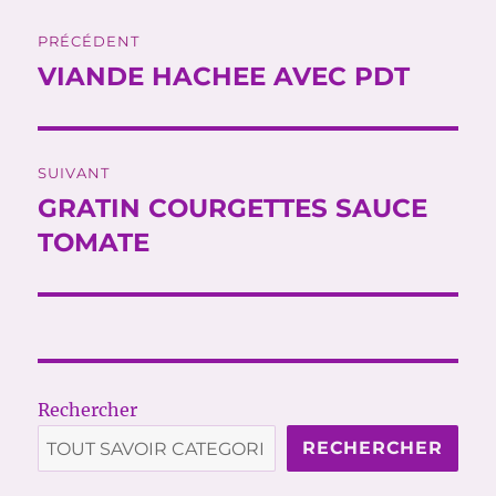
Navigation
PRÉCÉDENT
de
VIANDE HACHEE AVEC PDT
Publication
précédente :
l’article
SUIVANT
GRATIN COURGETTES SAUCE
Publication
suivante :
TOMATE
Rechercher
RECHERCHER