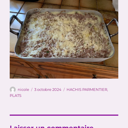
Auteur
Publié
Catégories
nicole
3 octobre 2024
HACHIS PARMENTIER
,
le
PLATS
Laisser un commentaire