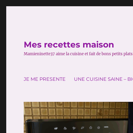
Mes recettes maison
Mamieninette37 aime la cuisine et fait de bons petits plats 
JE ME PRESENTE
UNE CUISINE SAINE – B