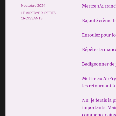
Publié
9 octobre 2024
Mettre 1/4 tranc
le
Catégories
LE AIRFRYER
,
PETITS
CROISSANTS
Rajouté crème fr
Enrouler pour fo
Répéter la manœ
Badigeonner de j
Mettre au AirFr
les retournant à 
NB: je ferais la 
importants. Mais
commencer ains