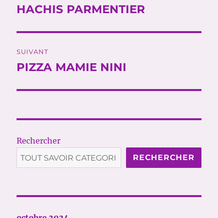
de
HACHIS PARMENTIER
Publication
précédente :
l’article
SUIVANT
PIZZA MAMIE NINI
Publication
suivante :
Rechercher
RECHERCHER
octobre 2024