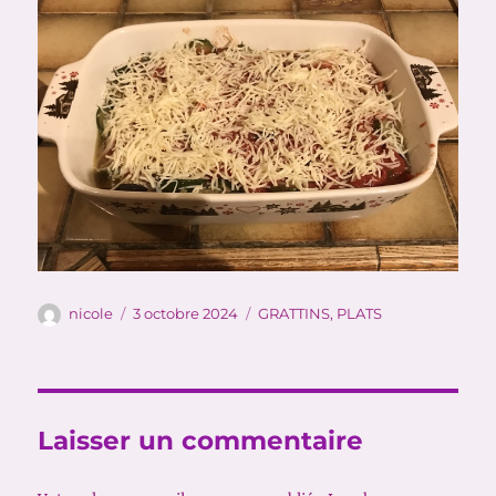
Auteur
Publié
Catégories
nicole
3 octobre 2024
GRATTINS
,
PLATS
le
Laisser un commentaire