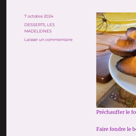
Publié
7 octobre 2024
le
Catégories
DESSERTS
,
LES
MADELEINES
sur
Laisser un commentaire
LES
MADELEINES
Préchauffer le f
Faire fondre le 