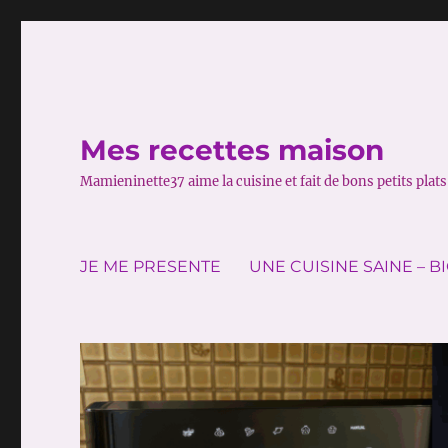
Mes recettes maison
Mamieninette37 aime la cuisine et fait de bons petits plats 
JE ME PRESENTE
UNE CUISINE SAINE – B