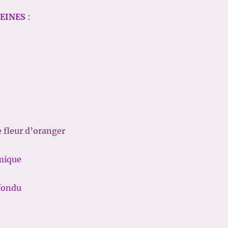
EINES
:
e fleur d’oranger
imique
 fondu